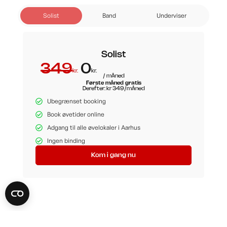
Solist
Band
Underviser
Solist
349
0
kr.
kr.
/ måned
Første måned gratis
Derefter: kr 349/måned
Ubegrænset booking
Book øvetider online
Adgang til alle øvelokaler i Aarhus
Ingen binding
Kom i gang nu
Faciliteter