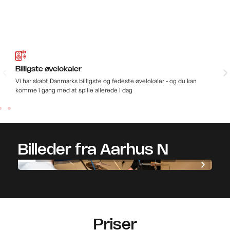
Billigste øvelokaler
Ub
Vi har skabt Danmarks billigste og fedeste øvelokaler - og du kan
Hos
komme i gang med at spille allerede i dag
hel
Billeder fra Aarhus N
Priser