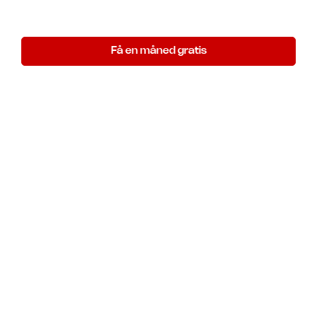
Ubegrænset øvning til en fast lav månedlig pris.
Få en måned gratis
Gælder indtil 1. september 2026