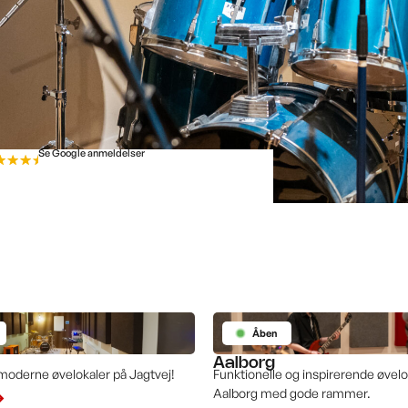
Se Google anmeldelser
Åben
Aalborg
moderne øvelokaler på Jagtvej!
Funktionelle og inspirerende øvelok
Aalborg med gode rammer.