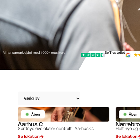
Vi har samarbejdet med 1.000+ musikere
Se Trustpilot
Åben
Åben
Aarhus C
Nørrebro
Spritnye øvelokaler centralt i Aarhus C.
Helt nye og 
Se lokation
Se lokation