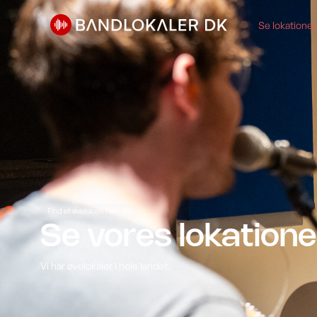
Se lokationer
Find et øvelokale nær dig
Se vores lokatione
Vi har øvelokaler i hele landet.