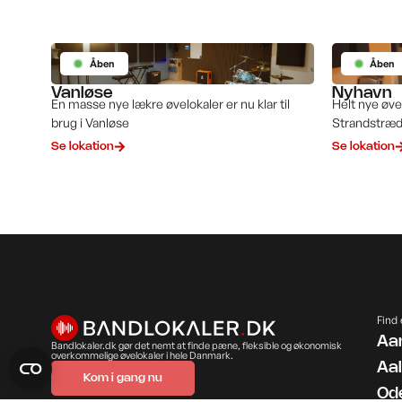
Åben
Åben
Vanløse
Nyhavn
En masse nye lækre øvelokaler er nu klar til
Helt nye øvel
brug i Vanløse
Strandstræd
Se lokation
Se lokation
Find 
Aa
Bandlokaler.dk gør det nemt at finde pæne, fleksible og økonomisk
overkommelige øvelokaler i hele Danmark.
Aa
Kom i gang nu
Od