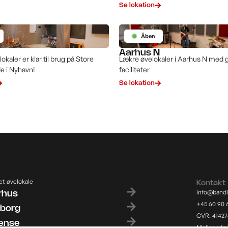
Se lokation
Åben
Aarhus N
okaler er klar til brug på Store
Lækre øvelokaler i Aarhus N med 
e i Nyhavn!
faciliteter
Se lokation
et øvelokale
Kontakt
info@bandl
rhus
+45 60 90 
lborg
CVR: 4142
ense
Møllegade 