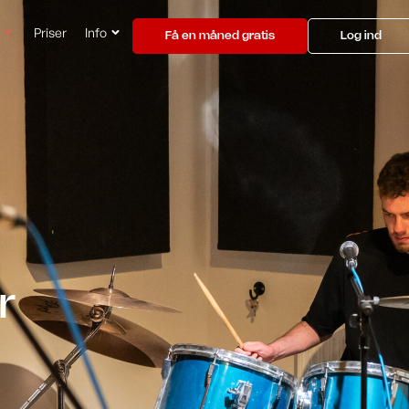
Priser
Info
Få en måned gratis
Log ind
r