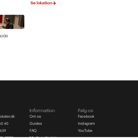
Se lokation
gode
Information
Følg os
okaler.dk
Om os
Facebook
60 40
Guides
Instagram
7639
FAQ
YouTube
12, 8000
Medlemsfordele