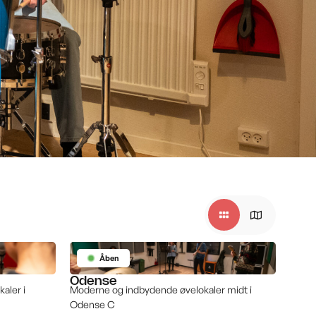
Åben
Odense
aler i
Moderne og indbydende øvelokaler midt i
Odense C