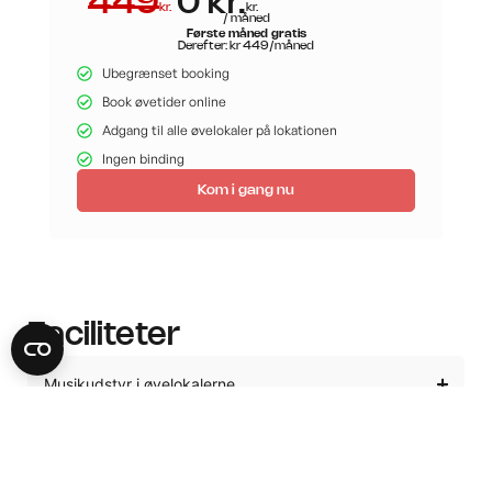
449
0 kr.
kr.
kr.
/ måned
Første måned gratis
Derefter: kr 449/måned
Ubegrænset booking
Book øvetider online
Adgang til alle øvelokaler på lokationen
Ingen binding
Kom i gang nu
Faciliteter
Musikudstyr i øvelokalerne
Fællesområde