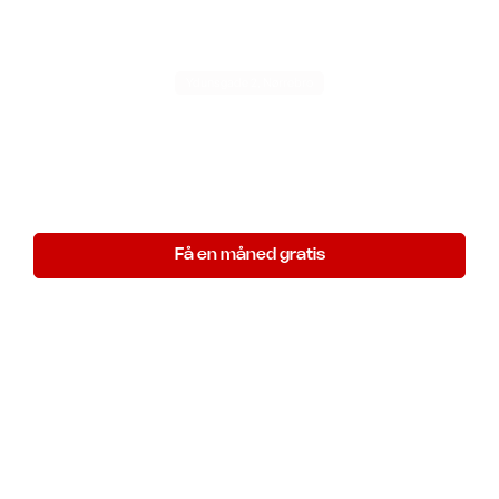
Ydunsgade 2, Nørrebro
Københavns billigste
øvelokaler
Ubegrænset øvning til en fast lav månedlig pris.
Få en måned gratis
Gælder indtil 1. september 2026