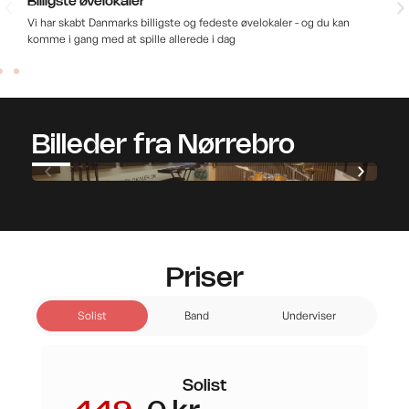
Billigste øvelokaler
Ub
Vi har skabt Danmarks billigste og fedeste øvelokaler - og du kan
Hos
komme i gang med at spille allerede i dag
hel
Billeder fra Nørrebro
Priser
Solist
Band
Underviser
Solist